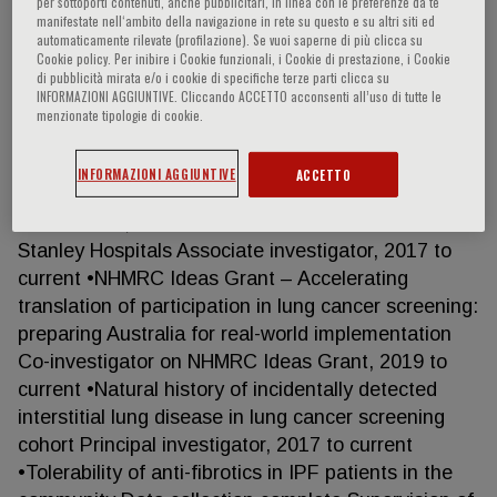
per sottoporti contenuti, anche pubblicitari, in linea con le preferenze da te
manifestate nell‘ambito della navigazione in rete su questo e su altri siti ed
automaticamente rilevate (profilazione). Se vuoi saperne di più clicca su
Cookie policy. Per inibire i Cookie funzionali, i Cookie di prestazione, i Cookie
Lim Kuan Pin
di pubblicità mirata e/o i cookie di specifiche terze parti clicca su
INFORMAZIONI AGGIUNTIVE. Cliccando ACCETTO acconsenti all’uso di tutte le
menzionate tipologie di cookie.
Current Research Projects •Australasia Interstitial
Lung Disease Registry, St. John of God Subiaco
INFORMAZIONI AGGIUNTIVE
ACCETTO
Hospital Site PI, 2023 to current •International Lung
Screen Trial, Sir Charles Gairdner and Fiona
Stanley Hospitals Associate investigator, 2017 to
current •NHMRC Ideas Grant – Accelerating
translation of participation in lung cancer screening:
preparing Australia for real-world implementation
Co-investigator on NHMRC Ideas Grant, 2019 to
current •Natural history of incidentally detected
interstitial lung disease in lung cancer screening
cohort Principal investigator, 2017 to current
•Tolerability of anti-fibrotics in IPF patients in the