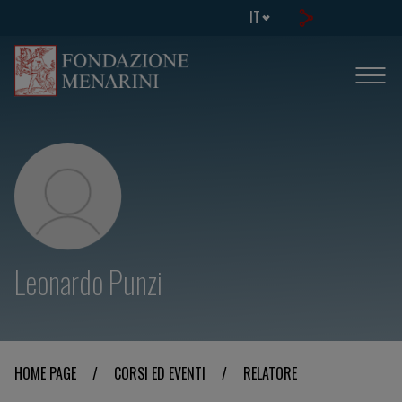
IT
Leonardo Punzi
HOME PAGE
/
CORSI ED EVENTI
/
RELATORE