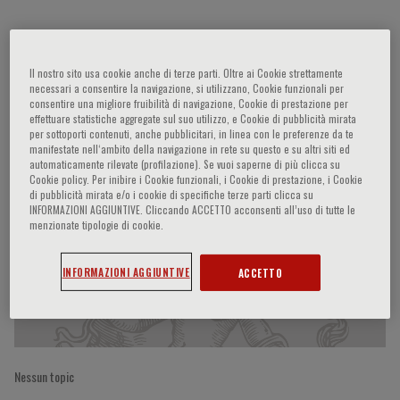
Leonardo Punzi
Il nostro sito usa cookie anche di terze parti. Oltre ai Cookie strettamente
necessari a consentire la navigazione, si utilizzano, Cookie funzionali per
consentire una migliore fruibilità di navigazione, Cookie di prestazione per
effettuare statistiche aggregate sul suo utilizzo, e Cookie di pubblicità mirata
per sottoporti contenuti, anche pubblicitari, in linea con le preferenze da te
Partecipazioni del relatore
manifestate nell‘ambito della navigazione in rete su questo e su altri siti ed
automaticamente rilevate (profilazione). Se vuoi saperne di più clicca su
Cookie policy. Per inibire i Cookie funzionali, i Cookie di prestazione, i Cookie
di pubblicità mirata e/o i cookie di specifiche terze parti clicca su
INFORMAZIONI AGGIUNTIVE. Cliccando ACCETTO acconsenti all’uso di tutte le
menzionate tipologie di cookie.
INFORMAZIONI AGGIUNTIVE
ACCETTO
Nessun topic