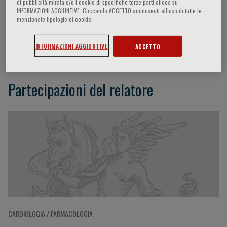
di pubblicità mirata e/o i cookie di specifiche terze parti clicca su
INFORMAZIONI AGGIUNTIVE. Cliccando ACCETTO acconsenti all’uso di tutte le
menzionate tipologie di cookie.
Leonardo Calo’
INFORMAZIONI AGGIUNTIVE
ACCETTO
Partecipazioni del relatore
CARDIOLOGIA / FARMACOLOGIA