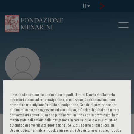
IT
Leonardo Calo’
Il nostro sito usa cookie anche di terze parti. Oltre ai Cookie strettamente
necessari a consentire la navigazione, si utilizzano, Cookie funzionali per
consentire una migliore fruibilità di navigazione, Cookie di prestazione per
effettuare statistiche aggregate sul suo utilizzo, e Cookie di pubblicità mirata
per sottoporti contenuti, anche pubblicitari, in linea con le preferenze da te
manifestate nell‘ambito della navigazione in rete su questo e su altri siti ed
HOME PAGE
/
CORSI ED EVENTI
/
RELATORE
automaticamente rilevate (profilazione). Se vuoi saperne di più clicca su
Cookie policy. Per inibire i Cookie funzionali, i Cookie di prestazione, i Cookie