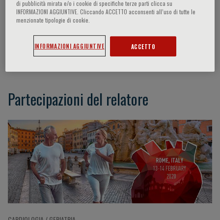
di pubblicità mirata e/o i cookie di specifiche terze parti clicca su
INFORMAZIONI AGGIUNTIVE. Cliccando ACCETTO acconsenti all’uso di tutte le
menzionate tipologie di cookie.
Leonardo Calò
INFORMAZIONI AGGIUNTIVE
ACCETTO
Rome, IT
Partecipazioni del relatore
CARDIOLOGIA / GERIATRIA