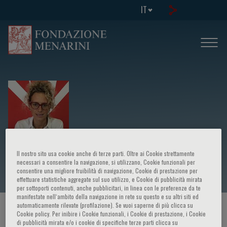
IT
Laura Rizzi
Il nostro sito usa cookie anche di terze parti. Oltre ai Cookie strettamente
necessari a consentire la navigazione, si utilizzano, Cookie funzionali per
consentire una migliore fruibilità di navigazione, Cookie di prestazione per
effettuare statistiche aggregate sul suo utilizzo, e Cookie di pubblicità mirata
per sottoporti contenuti, anche pubblicitari, in linea con le preferenze da te
manifestate nell‘ambito della navigazione in rete su questo e su altri siti ed
automaticamente rilevate (profilazione). Se vuoi saperne di più clicca su
HOME PAGE
/
CORSI ED EVENTI
/
RELATORE
Cookie policy. Per inibire i Cookie funzionali, i Cookie di prestazione, i Cookie
di pubblicità mirata e/o i cookie di specifiche terze parti clicca su