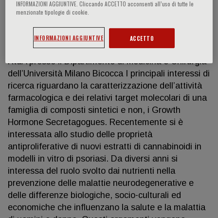
INFORMAZIONI AGGIUNTIVE. Cliccando ACCETTO acconsenti all’uso di tutte le
menzionate tipologie di cookie.
Laura Rizzi
INFORMAZIONI AGGIUNTIVE
ACCETTO
RtdA presso il Dipartimento di Medicina e Chirurgia
dell’Università Milano Bicocca I principali interessi di
ricerca riguardano la caratterizzazione dell’attività
farmacologica e dei relativi target molecolari di una
famiglia di composti sintetici e non, i Growth
Hormone Secretagogues. Recentemente si è
interessata allo studio delle proprietà
antiproliferative di nuovi estratti di cannabinoidi in
modelli in vitro di psoriasi. Da diversi anni si
interessa del ruolo svolto dai nutrienti nella
prevenzione delle malattie neurodegenerative e
delle differenze biologiche, socio-culturali ed
economiche che influenzano la salute e la malattia