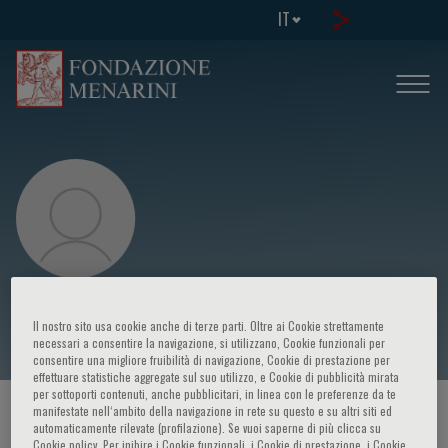
IT
Laura Orsolini
Il nostro sito usa cookie anche di terze parti. Oltre ai Cookie strettamente
necessari a consentire la navigazione, si utilizzano, Cookie funzionali per
consentire una migliore fruibilità di navigazione, Cookie di prestazione per
effettuare statistiche aggregate sul suo utilizzo, e Cookie di pubblicità mirata
per sottoporti contenuti, anche pubblicitari, in linea con le preferenze da te
manifestate nell‘ambito della navigazione in rete su questo e su altri siti ed
HOME PAGE
/
CORSI ED EVENTI
/
RELATORE
automaticamente rilevate (profilazione). Se vuoi saperne di più clicca su
Cookie policy. Per inibire i Cookie funzionali, i Cookie di prestazione, i Cookie