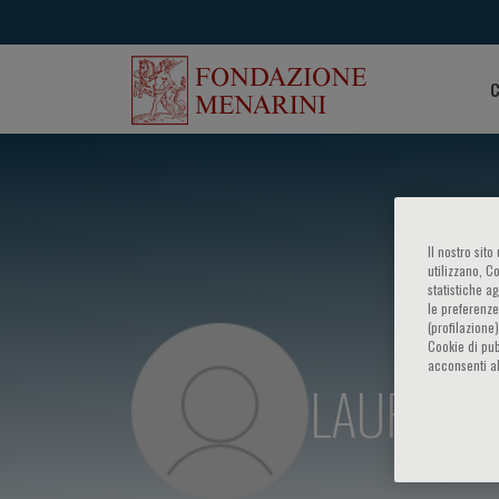
C
Il nostro sit
utilizzano, C
statistiche a
le preferenze
(profilazione
Cookie di pub
acconsenti al
LAURA A