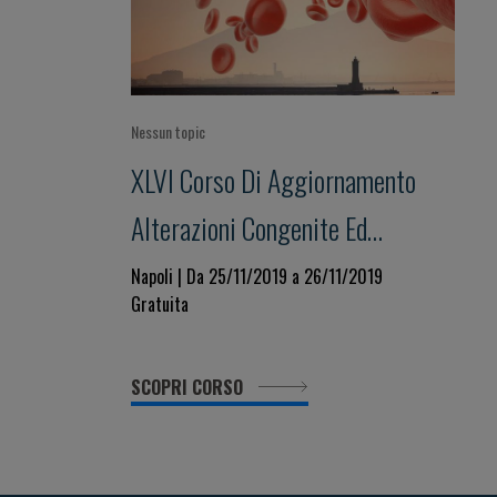
Nessun topic
XLVI Corso Di Aggiornamento
Alterazioni Congenite Ed
Acquisite Della Coagulazione
Napoli | Da 25/11/2019 a 26/11/2019
Gratuita
Focus Su: Sindrome Da Anticorpi
Antifosfolipidi (APS):
SCOPRI CORSO
Prevenzione, Diagnosi E
Trattamento