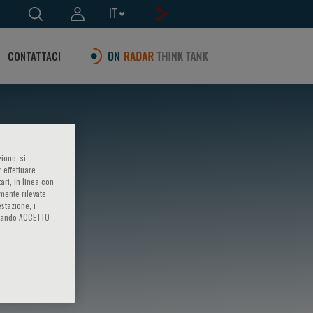
IT
CONTATTACI
ione, si
 effettuare
ari, in linea con
amente rilevate
estazione, i
iccando ACCETTO