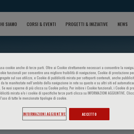
HI SIAMO
CORSI & EVENTI
PROGETTI & INIZIATIVE
NEWS
o usa cookie anche di terze parti. Oltre ai Cookie strettamente necessari a consentire la navigaz
ookie funzionali per consentire una migliore fruibilità di navigazione, Cookie di prestazione per
ggregate sul suo utilizzo, e Cookie di pubblicità mirata per sottoporti contenuti, anche pubblicit
 da te manifestate nell‘ambito della navigazione in rete su questo e su altri siti ed automatic
). Se vuoi saperne di più clicca su Cookie policy. Per inibire i Cookie funzionali, i Cookie di pr
blicità mirata e/o i cookie di specifiche terze parti clicca su INFORMAZIONI AGGIUNTIVE. Cl
l’uso di tutte le menzionate tipologie di cookie.
NDREOLI
INFORMAZIONI AGGIUNTIVE
ACCETTO