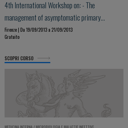
4th International Workshop on: - The
management of asymptomatic primary
hyperparathyroidism
Firenze | Da 19/09/2013 a 21/09/2013
Gratuito
SCOPRI CORSO
MEDICINA INTERNA / MICROBIOLOGIA E MALATTIE INFETTIVE