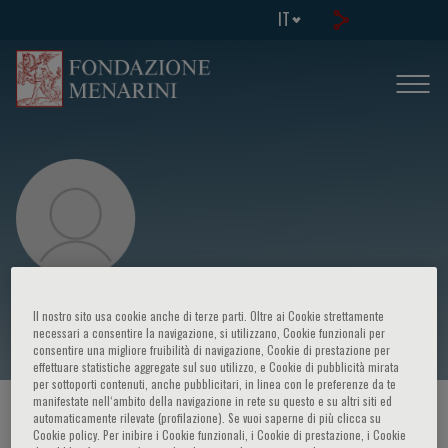
IT
Larry Beck
Il nostro sito usa cookie anche di terze parti. Oltre ai Cookie strettamente
necessari a consentire la navigazione, si utilizzano, Cookie funzionali per
consentire una migliore fruibilità di navigazione, Cookie di prestazione per
effettuare statistiche aggregate sul suo utilizzo, e Cookie di pubblicità mirata
per sottoporti contenuti, anche pubblicitari, in linea con le preferenze da te
manifestate nell‘ambito della navigazione in rete su questo e su altri siti ed
HOME PAGE
/
CORSI ED EVENTI
/
RELATORE
automaticamente rilevate (profilazione). Se vuoi saperne di più clicca su
Cookie policy. Per inibire i Cookie funzionali, i Cookie di prestazione, i Cookie