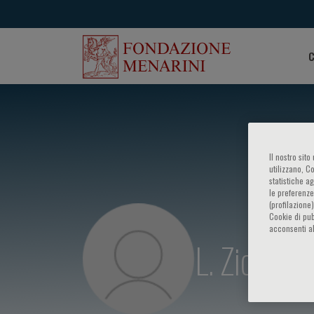
C
Il nostro sit
utilizzano, C
statistiche a
le preferenze
(profilazione
Cookie di pub
acconsenti al
L. Zichichi