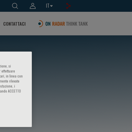
IT
CONTATTACI
ione, si
 effettuare
ari, in linea con
amente rilevate
estazione, i
iccando ACCETTO