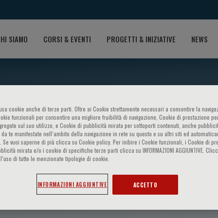
HI SIAMO
CORSI & EVENTI
PROGETTI & INIZIATIVE
NEWS
o usa cookie anche di terze parti. Oltre ai Cookie strettamente necessari a consentire la navigaz
ookie funzionali per consentire una migliore fruibilità di navigazione, Cookie di prestazione per
ggregate sul suo utilizzo, e Cookie di pubblicità mirata per sottoporti contenuti, anche pubblicit
 da te manifestate nell‘ambito della navigazione in rete su questo e su altri siti ed automatic
). Se vuoi saperne di più clicca su Cookie policy. Per inibire i Cookie funzionali, i Cookie di pr
blicità mirata e/o i cookie di specifiche terze parti clicca su INFORMAZIONI AGGIUNTIVE. Cl
l’uso di tutte le menzionate tipologie di cookie.
INFORMAZIONI AGGIUNTIVE
ACCETTO