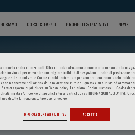
HI SIAMO
CORSI & EVENTI
PROGETTI & INIZIATIVE
NEWS
o usa cookie anche di terze parti. Oltre ai Cookie strettamente necessari a consentire la navigaz
ookie funzionali per consentire una migliore fruibilità di navigazione, Cookie di prestazione per
ggregate sul suo utilizzo, e Cookie di pubblicità mirata per sottoporti contenuti, anche pubblicit
 da te manifestate nell‘ambito della navigazione in rete su questo e su altri siti ed automatic
). Se vuoi saperne di più clicca su Cookie policy. Per inibire i Cookie funzionali, i Cookie di pr
blicità mirata e/o i cookie di specifiche terze parti clicca su INFORMAZIONI AGGIUNTIVE. Cl
l’uso di tutte le menzionate tipologie di cookie.
i
INFORMAZIONI AGGIUNTIVE
ACCETTO