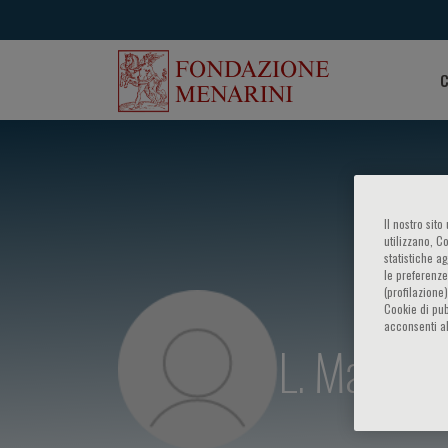
C
Il nostro sit
utilizzano, C
statistiche a
le preferenze
(profilazione
Cookie di pub
acconsenti al
L. Manzott