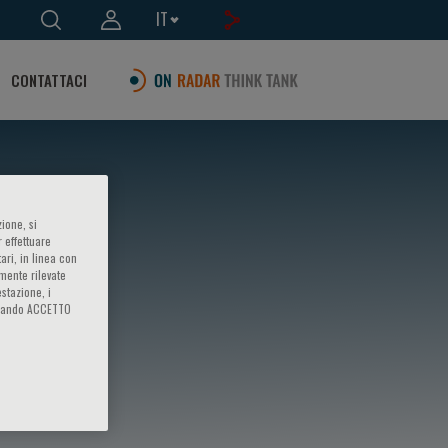
IT
CONTATTACI
ione, si
 effettuare
ari, in linea con
amente rilevate
estazione, i
iccando ACCETTO