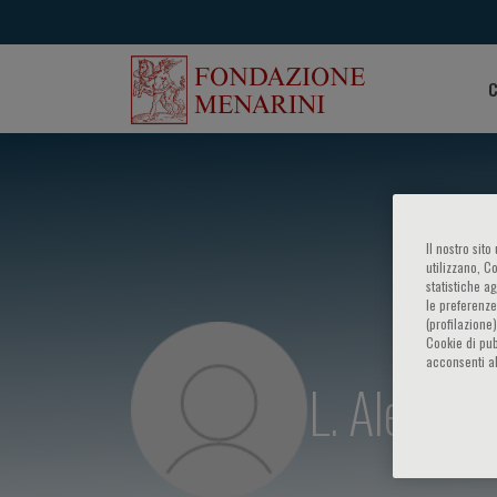
C
Il nostro sit
utilizzano, C
statistiche a
le preferenze
(profilazione
Cookie di pub
acconsenti al
L. Aleluia 