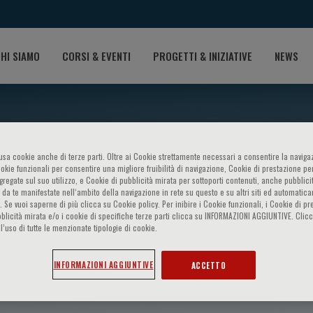
HI SIAMO
CORSI & EVENTI
PROGETTI & INIZIATIVE
NEWS
o usa cookie anche di terze parti. Oltre ai Cookie strettamente necessari a consentire la navigaz
ookie funzionali per consentire una migliore fruibilità di navigazione, Cookie di prestazione per
ggregate sul suo utilizzo, e Cookie di pubblicità mirata per sottoporti contenuti, anche pubblicit
 da te manifestate nell‘ambito della navigazione in rete su questo e su altri siti ed automatic
). Se vuoi saperne di più clicca su Cookie policy. Per inibire i Cookie funzionali, i Cookie di pr
blicità mirata e/o i cookie di specifiche terze parti clicca su INFORMAZIONI AGGIUNTIVE. Cl
l’uso di tutte le menzionate tipologie di cookie.
Reis
INFORMAZIONI AGGIUNTIVE
ACCETTO