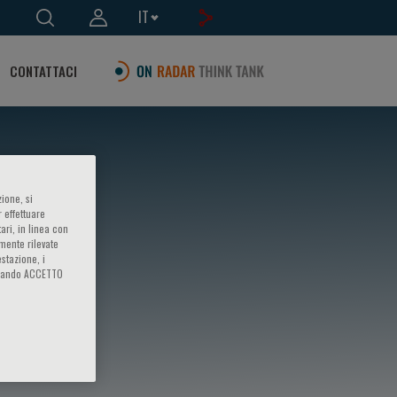
IT
CONTATTACI
ione, si
 effettuare
ari, in linea con
amente rilevate
estazione, i
iccando ACCETTO