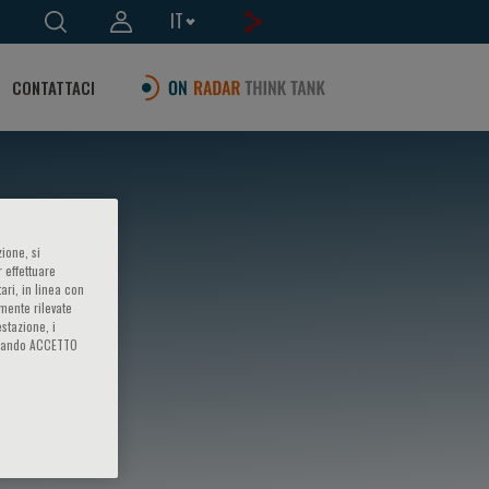
IT
CONTATTACI
ione, si
 effettuare
ari, in linea con
amente rilevate
estazione, i
iccando ACCETTO