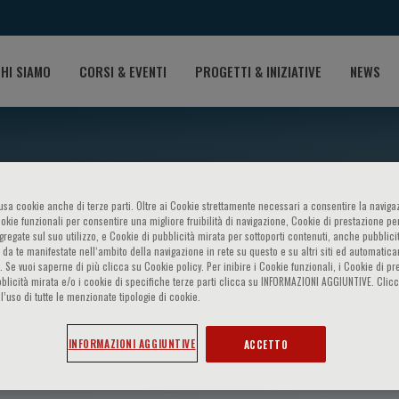
HI SIAMO
CORSI & EVENTI
PROGETTI & INIZIATIVE
NEWS
o usa cookie anche di terze parti. Oltre ai Cookie strettamente necessari a consentire la navigaz
ookie funzionali per consentire una migliore fruibilità di navigazione, Cookie di prestazione per
ggregate sul suo utilizzo, e Cookie di pubblicità mirata per sottoporti contenuti, anche pubblicit
 da te manifestate nell‘ambito della navigazione in rete su questo e su altri siti ed automatic
). Se vuoi saperne di più clicca su Cookie policy. Per inibire i Cookie funzionali, i Cookie di pr
blicità mirata e/o i cookie di specifiche terze parti clicca su INFORMAZIONI AGGIUNTIVE. Cl
l’uso di tutte le menzionate tipologie di cookie.
asawat
INFORMAZIONI AGGIUNTIVE
ACCETTO