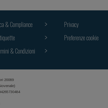
ica & Compliance
Privacy
Preferenze cookie
tiquette
rmini & Condizioni
ori 20089
Giovenale)
 94265730484
i