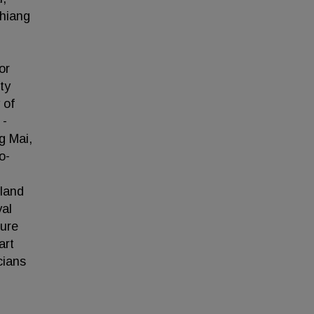
Chiang
or
ty
 of
 -
g Mai,
o-
iland
yal
lure
art
cians