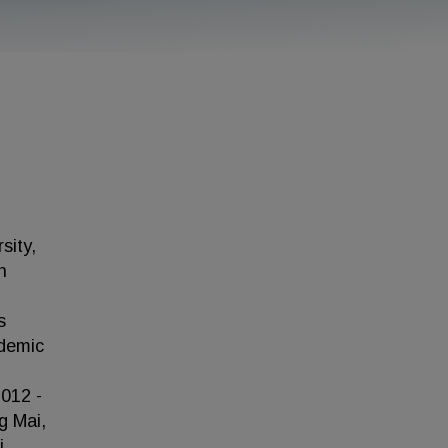
sity,
n
s
ademic
2012 -
g Mai,
i,