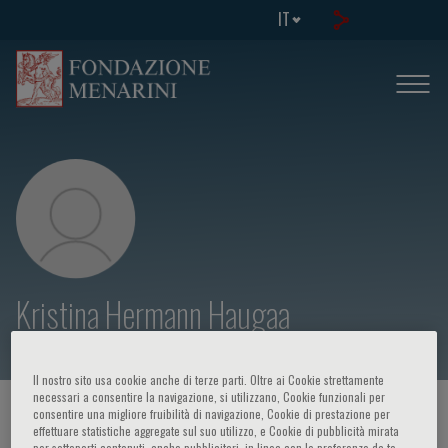
IT
Kristina Hermann Haugaa
Il nostro sito usa cookie anche di terze parti. Oltre ai Cookie strettamente
necessari a consentire la navigazione, si utilizzano, Cookie funzionali per
HOME PAGE
/
CORSI ED EVENTI
/
RELATORE
consentire una migliore fruibilità di navigazione, Cookie di prestazione per
effettuare statistiche aggregate sul suo utilizzo, e Cookie di pubblicità mirata
per sottoporti contenuti, anche pubblicitari, in linea con le preferenze da te