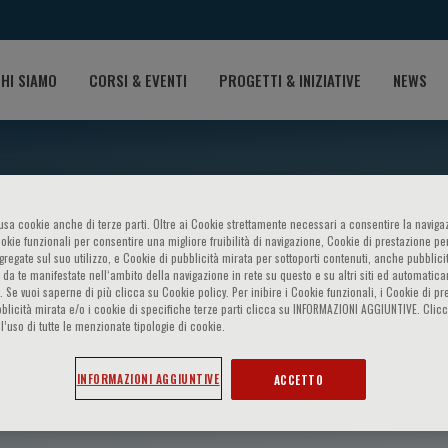
HI SIAMO
CORSI & EVENTI
PROGETTI & INIZIATIVE
NEWS
o usa cookie anche di terze parti. Oltre ai Cookie strettamente necessari a consentire la navigaz
ookie funzionali per consentire una migliore fruibilità di navigazione, Cookie di prestazione per
ggregate sul suo utilizzo, e Cookie di pubblicità mirata per sottoporti contenuti, anche pubblicit
 da te manifestate nell‘ambito della navigazione in rete su questo e su altri siti ed automatic
). Se vuoi saperne di più clicca su Cookie policy. Per inibire i Cookie funzionali, i Cookie di pr
blicità mirata e/o i cookie di specifiche terze parti clicca su INFORMAZIONI AGGIUNTIVE. Cl
l’uso di tutte le menzionate tipologie di cookie.
ni Meropi
INFORMAZIONI AGGIUNTIVE
ACCETTO