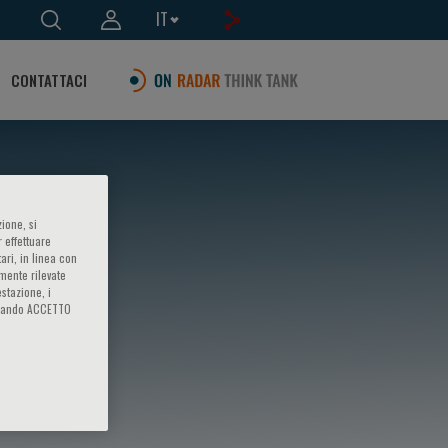
IT
CONTATTACI
ione, si
 effettuare
ari, in linea con
amente rilevate
estazione, i
iccando ACCETTO