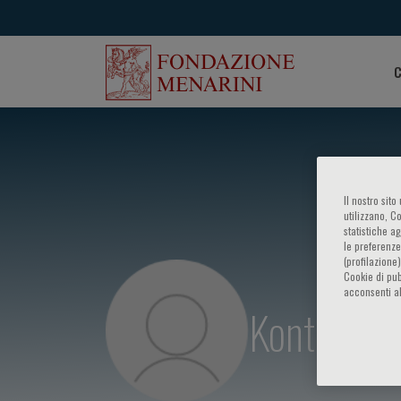
C
Il nostro sit
utilizzano, C
statistiche a
le preferenze
(profilazione
Cookie di pub
acconsenti al
Kontogian