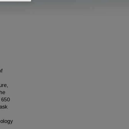
of
ure,
the
 650
Task
iology