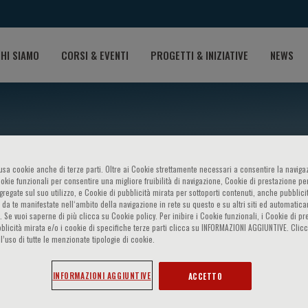
HI SIAMO
CORSI & EVENTI
PROGETTI & INIZIATIVE
NEWS
o usa cookie anche di terze parti. Oltre ai Cookie strettamente necessari a consentire la navigaz
ookie funzionali per consentire una migliore fruibilità di navigazione, Cookie di prestazione per
ggregate sul suo utilizzo, e Cookie di pubblicità mirata per sottoporti contenuti, anche pubblicit
 da te manifestate nell‘ambito della navigazione in rete su questo e su altri siti ed automatic
). Se vuoi saperne di più clicca su Cookie policy. Per inibire i Cookie funzionali, i Cookie di pr
blicità mirata e/o i cookie di specifiche terze parti clicca su INFORMAZIONI AGGIUNTIVE. Cl
os Tsioufis
l’uso di tutte le menzionate tipologie di cookie.
INFORMAZIONI AGGIUNTIVE
ACCETTO