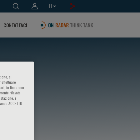
IT
CONTATTACI
ione, si
 effettuare
ari, in linea con
amente rilevate
estazione, i
iccando ACCETTO