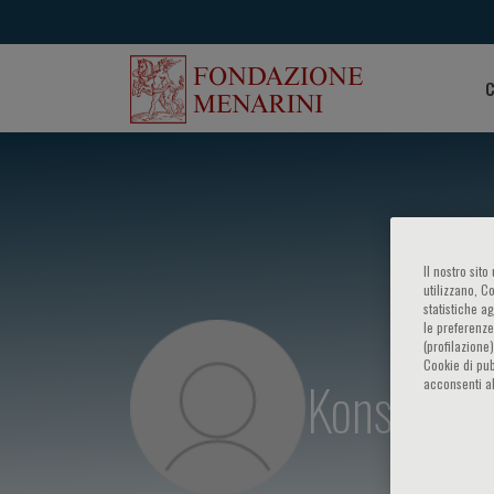
C
Il nostro sit
utilizzano, C
statistiche a
le preferenze
(profilazione
Cookie di pub
Konstantin
acconsenti al