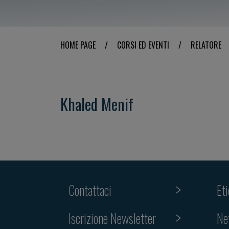
HOME PAGE
/
CORSI ED EVENTI
/
RELATORE
Khaled Menif
Contattaci
Et
Iscrizione Newsletter
Ne