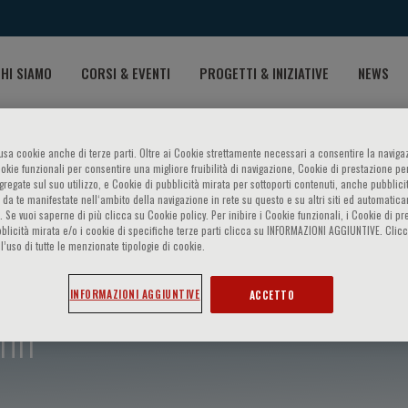
HI SIAMO
CORSI & EVENTI
PROGETTI & INIZIATIVE
NEWS
o usa cookie anche di terze parti. Oltre ai Cookie strettamente necessari a consentire la navigaz
ookie funzionali per consentire una migliore fruibilità di navigazione, Cookie di prestazione per
ggregate sul suo utilizzo, e Cookie di pubblicità mirata per sottoporti contenuti, anche pubblicit
 da te manifestate nell‘ambito della navigazione in rete su questo e su altri siti ed automatic
). Se vuoi saperne di più clicca su Cookie policy. Per inibire i Cookie funzionali, i Cookie di pr
blicità mirata e/o i cookie di specifiche terze parti clicca su INFORMAZIONI AGGIUNTIVE. Cl
l’uso di tutte le menzionate tipologie di cookie.
INFORMAZIONI AGGIUNTIVE
ACCETTO
nif