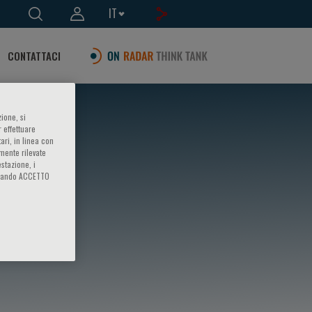
IT
CONTATTACI
ione, si
 effettuare
ari, in linea con
amente rilevate
estazione, i
iccando ACCETTO