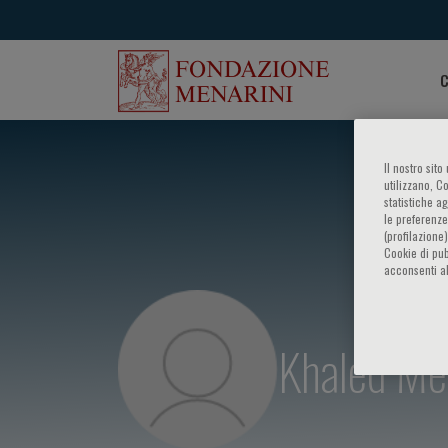
C
Il nostro sit
utilizzano, C
statistiche a
le preferenze
(profilazione
Cookie di pub
acconsenti al
Khaled Me