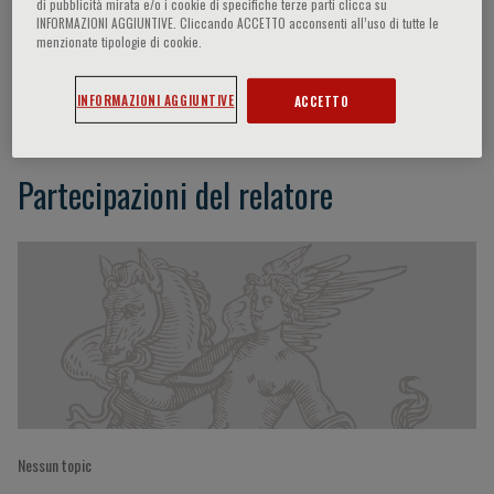
di pubblicità mirata e/o i cookie di specifiche terze parti clicca su
INFORMAZIONI AGGIUNTIVE. Cliccando ACCETTO acconsenti all’uso di tutte le
menzionate tipologie di cookie.
Kerstin Sandelin
INFORMAZIONI AGGIUNTIVE
ACCETTO
Partecipazioni del relatore
Nessun topic