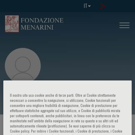
IT
Kerstin Sandelin
Il nostro sito usa cookie anche di terze parti. Oltre ai Cookie strettamente
necessari a consentire la navigazione, si utilizzano, Cookie funzionali per
consentire una migliore fruibilità di navigazione, Cookie di prestazione per
effettuare statistiche aggregate sul suo utilizzo, e Cookie di pubblicità mirata
per sottoporti contenuti, anche pubblicitari, in linea con le preferenze da te
manifestate nell‘ambito della navigazione in rete su questo e su altri siti ed
HOME PAGE
/
CORSI ED EVENTI
/
RELATORE
automaticamente rilevate (profilazione). Se vuoi saperne di più clicca su
Cookie policy. Per inibire i Cookie funzionali, i Cookie di prestazione, i Cookie