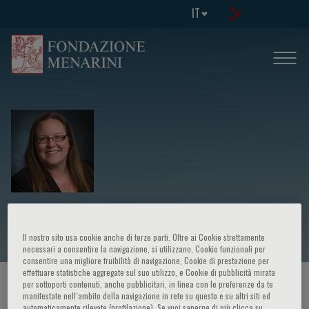
IT
Kelly Anne Hyndman
Il nostro sito usa cookie anche di terze parti. Oltre ai Cookie strettamente
necessari a consentire la navigazione, si utilizzano, Cookie funzionali per
consentire una migliore fruibilità di navigazione, Cookie di prestazione per
effettuare statistiche aggregate sul suo utilizzo, e Cookie di pubblicità mirata
per sottoporti contenuti, anche pubblicitari, in linea con le preferenze da te
HOME PAGE
/
CORSI ED EVENTI
/
RELATORE
manifestate nell‘ambito della navigazione in rete su questo e su altri siti ed
automaticamente rilevate (profilazione). Se vuoi saperne di più clicca su