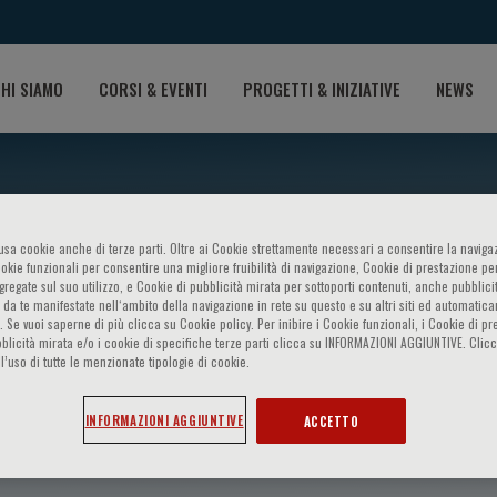
HI SIAMO
CORSI & EVENTI
PROGETTI & INIZIATIVE
NEWS
o usa cookie anche di terze parti. Oltre ai Cookie strettamente necessari a consentire la navigaz
ookie funzionali per consentire una migliore fruibilità di navigazione, Cookie di prestazione per
ggregate sul suo utilizzo, e Cookie di pubblicità mirata per sottoporti contenuti, anche pubblicit
 da te manifestate nell‘ambito della navigazione in rete su questo e su altri siti ed automatic
). Se vuoi saperne di più clicca su Cookie policy. Per inibire i Cookie funzionali, i Cookie di pr
blicità mirata e/o i cookie di specifiche terze parti clicca su INFORMAZIONI AGGIUNTIVE. Cl
l’uso di tutte le menzionate tipologie di cookie.
ALIĆ
INFORMAZIONI AGGIUNTIVE
ACCETTO