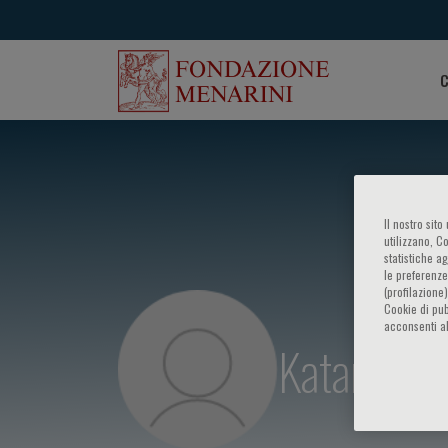
C
Il nostro sit
utilizzano, C
statistiche a
le preferenze
(profilazione
Cookie di pub
acconsenti al
Katarina L