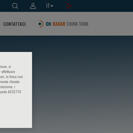
IT
CONTATTACI
ione, si
 effettuare
ari, in linea con
amente rilevate
estazione, i
iccando ACCETTO