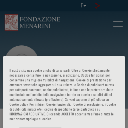
IT
Il nostro sito usa cookie anche di terze parti. Oltre ai Cookie strettamente
necessari a consentire la navigazione, si utilizzano, Cookie funzionali per
consentire una migliore fruibilità di navigazione, Cookie di prestazione per
effettuare statistiche aggregate sul suo utilizzo, e Cookie di pubblicità mirata
Ka-Lam Wong
per sottoporti contenuti, anche pubblicitari, in linea con le preferenze da te
manifestate nell‘ambito della navigazione in rete su questo e su altri siti ed
automaticamente rilevate (profilazione). Se vuoi saperne di più clicca su
Cookie policy. Per inibire i Cookie funzionali, i Cookie di prestazione, i Cookie
di pubblicità mirata e/o i cookie di specifiche terze parti clicca su
INFORMAZIONI AGGIUNTIVE. Cliccando ACCETTO acconsenti all’uso di tutte le
HOME PAGE
/
CORSI ED EVENTI
/
RELATORE
menzionate tipologie di cookie.