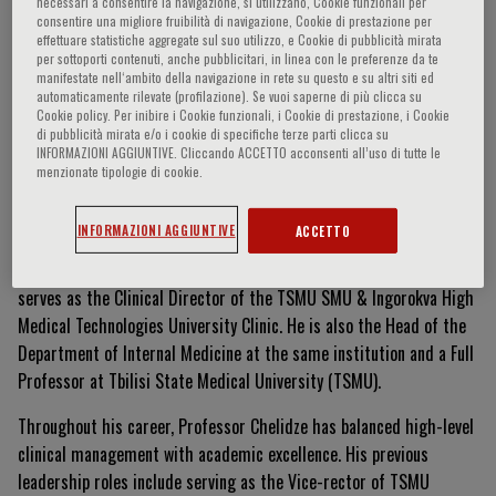
necessari a consentire la navigazione, si utilizzano, Cookie funzionali per
consentire una migliore fruibilità di navigazione, Cookie di prestazione per
effettuare statistiche aggregate sul suo utilizzo, e Cookie di pubblicità mirata
per sottoporti contenuti, anche pubblicitari, in linea con le preferenze da te
manifestate nell‘ambito della navigazione in rete su questo e su altri siti ed
Kakhaber Chelidze
automaticamente rilevate (profilazione). Se vuoi saperne di più clicca su
Cookie policy. Per inibire i Cookie funzionali, i Cookie di prestazione, i Cookie
di pubblicità mirata e/o i cookie di specifiche terze parti clicca su
INFORMAZIONI AGGIUNTIVE. Cliccando ACCETTO acconsenti all’uso di tutte le
menzionate tipologie di cookie.
Curriculum Vitae
INFORMAZIONI AGGIUNTIVE
ACCETTO
Kakhaber Chelidze, MD, PhD, is a prominent specialist in Internal
Medicine and a leading academic figure in Georgia. As of 2024, he
serves as the Clinical Director of the TSMU SMU & Ingorokva High
Medical Technologies University Clinic. He is also the Head of the
Department of Internal Medicine at the same institution and a Full
Professor at Tbilisi State Medical University (TSMU).
Throughout his career, Professor Chelidze has balanced high-level
clinical management with academic excellence. His previous
leadership roles include serving as the Vice-rector of TSMU