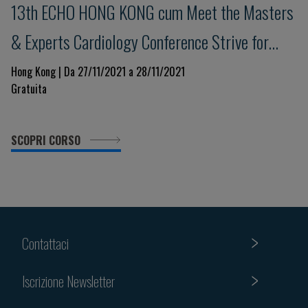
13th ECHO HONG KONG cum Meet the Masters
& Experts Cardiology Conference Strive for
Clinical Excellence in COVID Pandemic
Hong Kong | Da 27/11/2021 a 28/11/2021
Gratuita
SCOPRI CORSO
Contattaci
Iscrizione Newsletter