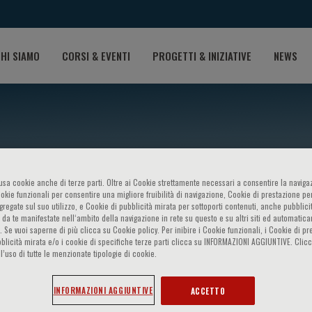
HI SIAMO
CORSI & EVENTI
PROGETTI & INIZIATIVE
NEWS
o usa cookie anche di terze parti. Oltre ai Cookie strettamente necessari a consentire la navigaz
ookie funzionali per consentire una migliore fruibilità di navigazione, Cookie di prestazione per
ggregate sul suo utilizzo, e Cookie di pubblicità mirata per sottoporti contenuti, anche pubblicit
 da te manifestate nell‘ambito della navigazione in rete su questo e su altri siti ed automatic
). Se vuoi saperne di più clicca su Cookie policy. Per inibire i Cookie funzionali, i Cookie di pr
eftheria Varaki
blicità mirata e/o i cookie di specifiche terze parti clicca su INFORMAZIONI AGGIUNTIVE. Cl
l’uso di tutte le menzionate tipologie di cookie.
INFORMAZIONI AGGIUNTIVE
ACCETTO