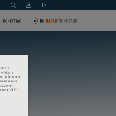
IT
CONTATTACI
ione, si
 effettuare
ari, in linea con
amente rilevate
estazione, i
iccando ACCETTO