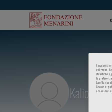
C
Il nostro sit
utilizzano, C
statistiche a
le preferenze
(profilazione
Kaliope El
Cookie di pub
acconsenti al