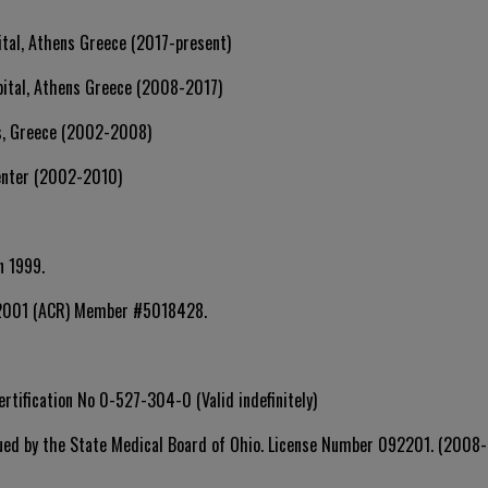
tal, Athens Greece (2017-present)
pital, Athens Greece (2008-2017)
ns, Greece (2002-2008)
Center (2002-2010)
n 1999.
e 2001 (ACR) Member #5018428.
tification No 0-527-304-0 (Valid indefinitely)
ssued by the State Medical Board of Ohio. License Number 092201. (2008-