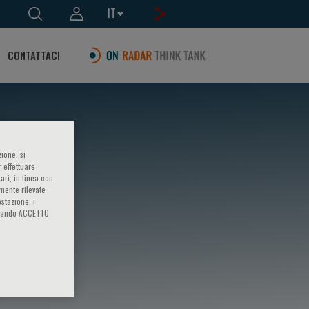
IT
CONTATTACI
ione, si
 effettuare
ari, in linea con
amente rilevate
estazione, i
iccando ACCETTO