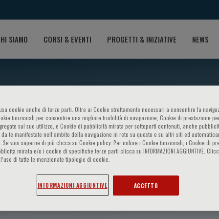
HI SIAMO
CORSI & EVENTI
PROGETTI & INIZIATIVE
NEWS
o usa cookie anche di terze parti. Oltre ai Cookie strettamente necessari a consentire la navigaz
ookie funzionali per consentire una migliore fruibilità di navigazione, Cookie di prestazione per
ggregate sul suo utilizzo, e Cookie di pubblicità mirata per sottoporti contenuti, anche pubblicit
 da te manifestate nell‘ambito della navigazione in rete su questo e su altri siti ed automatic
). Se vuoi saperne di più clicca su Cookie policy. Per inibire i Cookie funzionali, i Cookie di pr
blicità mirata e/o i cookie di specifiche terze parti clicca su INFORMAZIONI AGGIUNTIVE. Cl
l’uso di tutte le menzionate tipologie di cookie.
adoshima
INFORMAZIONI AGGIUNTIVE
ACCETTO