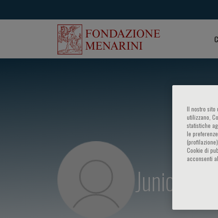
C
Il nostro sit
utilizzano, C
statistiche a
le preferenze
(profilazione
Cookie di pub
acconsenti al
Junichi S