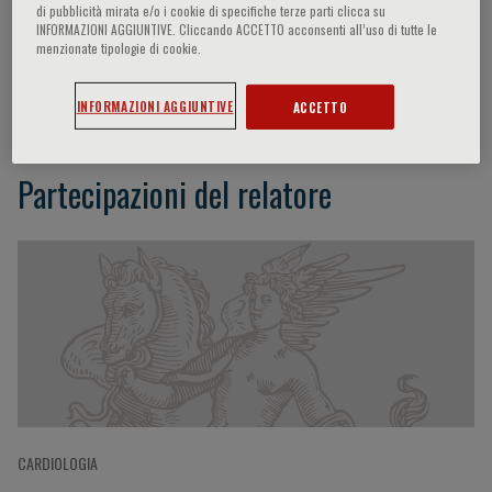
di pubblicità mirata e/o i cookie di specifiche terze parti clicca su
INFORMAZIONI AGGIUNTIVE. Cliccando ACCETTO acconsenti all’uso di tutte le
menzionate tipologie di cookie.
Jose Ramon Gonzalez Juanatey
INFORMAZIONI AGGIUNTIVE
ACCETTO
Partecipazioni del relatore
CARDIOLOGIA