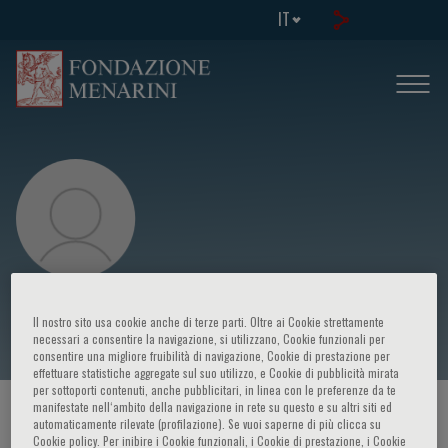
IT
Jose Ramon Gonzalez Juanatey
Il nostro sito usa cookie anche di terze parti. Oltre ai Cookie strettamente
necessari a consentire la navigazione, si utilizzano, Cookie funzionali per
consentire una migliore fruibilità di navigazione, Cookie di prestazione per
effettuare statistiche aggregate sul suo utilizzo, e Cookie di pubblicità mirata
per sottoporti contenuti, anche pubblicitari, in linea con le preferenze da te
manifestate nell‘ambito della navigazione in rete su questo e su altri siti ed
HOME PAGE
/
CORSI ED EVENTI
/
RELATORE
automaticamente rilevate (profilazione). Se vuoi saperne di più clicca su
Cookie policy. Per inibire i Cookie funzionali, i Cookie di prestazione, i Cookie