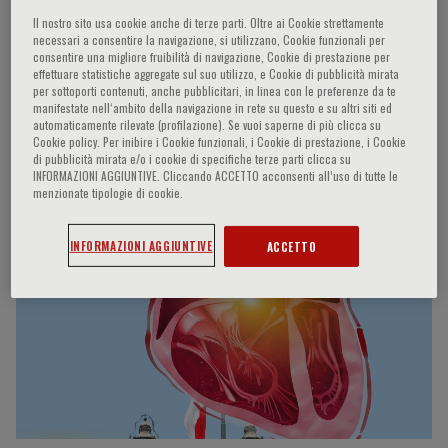
Il nostro sito usa cookie anche di terze parti. Oltre ai Cookie strettamente
necessari a consentire la navigazione, si utilizzano, Cookie funzionali per
consentire una migliore fruibilità di navigazione, Cookie di prestazione per
Jose Mas Redon
effettuare statistiche aggregate sul suo utilizzo, e Cookie di pubblicità mirata
per sottoporti contenuti, anche pubblicitari, in linea con le preferenze da te
manifestate nell‘ambito della navigazione in rete su questo e su altri siti ed
automaticamente rilevate (profilazione). Se vuoi saperne di più clicca su
Hospital Clínic University of Valencia Valencia,
Cookie policy. Per inibire i Cookie funzionali, i Cookie di prestazione, i Cookie
Spain
di pubblicità mirata e/o i cookie di specifiche terze parti clicca su
INFORMAZIONI AGGIUNTIVE. Cliccando ACCETTO acconsenti all’uso di tutte le
menzionate tipologie di cookie.
Partecipazioni del relatore
INFORMAZIONI AGGIUNTIVE
ACCETTO