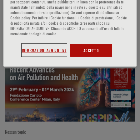
per sottoporti contenuti, anche pubblicitari, in linea con le preferenze da te
manifestate nell‘ambito della navigazione in rete su questo e su altri siti ed
automaticamente rilevate (profilazione). Se vuoi saperne di più clicca su
Cookie policy. Per inibire i Cookie funzionali, i Cookie di prestazione, i Cookie
Jose Daniel JIMENEZ MARMOLEJOS
di pubblicità mirata e/o i cookie di specifiche terze parti clicca su
INFORMAZIONI AGGIUNTIVE. Cliccando ACCETTO acconsenti all’uso di tutte le
menzionate tipologie di cookie.
INFORMAZIONI AGGIUNTIVE
ACCETTO
Partecipazioni del relatore
Nessun topic