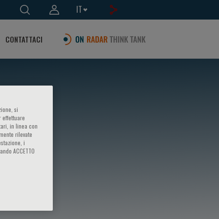
IT
CONTATTACI
ione, si
 effettuare
ari, in linea con
amente rilevate
estazione, i
iccando ACCETTO