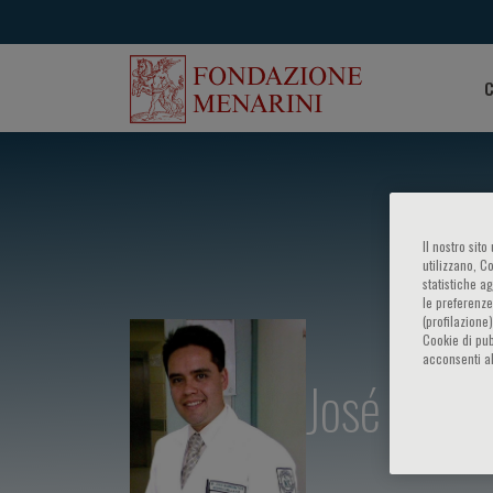
C
Il nostro sit
utilizzano, C
statistiche a
le preferenze
(profilazione
Cookie di pub
acconsenti al
José Barri