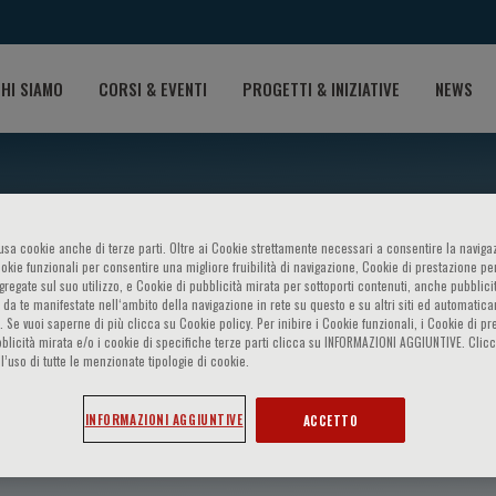
HI SIAMO
CORSI & EVENTI
PROGETTI & INIZIATIVE
NEWS
o usa cookie anche di terze parti. Oltre ai Cookie strettamente necessari a consentire la navigaz
ookie funzionali per consentire una migliore fruibilità di navigazione, Cookie di prestazione per
ggregate sul suo utilizzo, e Cookie di pubblicità mirata per sottoporti contenuti, anche pubblicit
 da te manifestate nell‘ambito della navigazione in rete su questo e su altri siti ed automatic
). Se vuoi saperne di più clicca su Cookie policy. Per inibire i Cookie funzionali, i Cookie di pr
blicità mirata e/o i cookie di specifiche terze parti clicca su INFORMAZIONI AGGIUNTIVE. Cl
l’uso di tutte le menzionate tipologie di cookie.
entos
INFORMAZIONI AGGIUNTIVE
ACCETTO