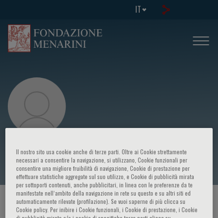
IT
Jordi Serra
Il nostro sito usa cookie anche di terze parti. Oltre ai Cookie strettamente
necessari a consentire la navigazione, si utilizzano, Cookie funzionali per
consentire una migliore fruibilità di navigazione, Cookie di prestazione per
effettuare statistiche aggregate sul suo utilizzo, e Cookie di pubblicità mirata
per sottoporti contenuti, anche pubblicitari, in linea con le preferenze da te
manifestate nell‘ambito della navigazione in rete su questo e su altri siti ed
HOME PAGE
/
CORSI ED EVENTI
/
RELATORE
automaticamente rilevate (profilazione). Se vuoi saperne di più clicca su
Cookie policy. Per inibire i Cookie funzionali, i Cookie di prestazione, i Cookie
di pubblicità mirata e/o i cookie di specifiche terze parti clicca su