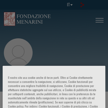
IT
John Gordon HAROLD
Il nostro sito usa cookie anche di terze parti. Oltre ai Cookie strettamente
necessari a consentire la navigazione, si utilizzano, Cookie funzionali per
consentire una migliore fruibilità di navigazione, Cookie di prestazione per
effettuare statistiche aggregate sul suo utilizzo, e Cookie di pubblicità mirata
per sottoporti contenuti, anche pubblicitari, in linea con le preferenze da te
manifestate nell‘ambito della navigazione in rete su questo e su altri siti ed
HOME PAGE
/
CORSI ED EVENTI
/
RELATORE
automaticamente rilevate (profilazione). Se vuoi saperne di più clicca su
Cookie policy. Per inibire i Cookie funzionali, i Cookie di prestazione, i Cookie