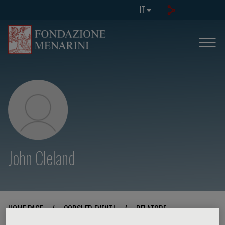
IT
John Cleland
HOME PAGE
/
CORSI ED EVENTI
/
RELATORE