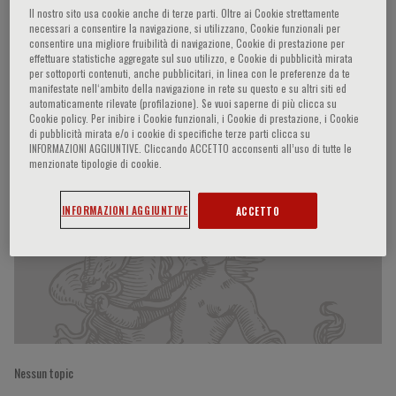
Il nostro sito usa cookie anche di terze parti. Oltre ai Cookie strettamente
necessari a consentire la navigazione, si utilizzano, Cookie funzionali per
consentire una migliore fruibilità di navigazione, Cookie di prestazione per
effettuare statistiche aggregate sul suo utilizzo, e Cookie di pubblicità mirata
John Cleland
per sottoporti contenuti, anche pubblicitari, in linea con le preferenze da te
manifestate nell‘ambito della navigazione in rete su questo e su altri siti ed
automaticamente rilevate (profilazione). Se vuoi saperne di più clicca su
Cookie policy. Per inibire i Cookie funzionali, i Cookie di prestazione, i Cookie
di pubblicità mirata e/o i cookie di specifiche terze parti clicca su
Partecipazioni del relatore
INFORMAZIONI AGGIUNTIVE. Cliccando ACCETTO acconsenti all’uso di tutte le
menzionate tipologie di cookie.
INFORMAZIONI AGGIUNTIVE
ACCETTO
Nessun topic