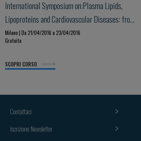
International Symposium on:Plasma Lipids,
Lipoproteins and Cardiovascular Diseases: from
genes to clinical intervention
Milano | Da 21/04/2016 a 23/04/2016
Gratuita
SCOPRI CORSO
Contattaci
Iscrizione Newsletter