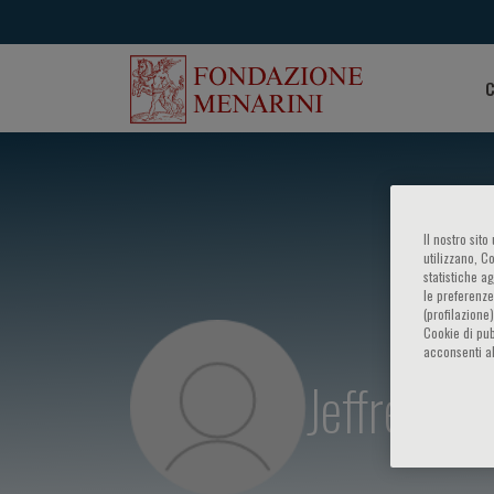
C
Il nostro sit
utilizzano, C
statistiche a
le preferenze
(profilazione
Cookie di pub
acconsenti al
Jeffrey S. 