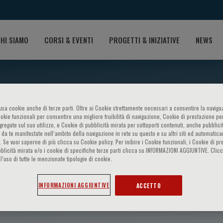
HI SIAMO
CORSI & EVENTI
PROGETTI & INIZIATIVE
NEWS
o usa cookie anche di terze parti. Oltre ai Cookie strettamente necessari a consentire la navigaz
ookie funzionali per consentire una migliore fruibilità di navigazione, Cookie di prestazione per
ggregate sul suo utilizzo, e Cookie di pubblicità mirata per sottoporti contenuti, anche pubblicit
 da te manifestate nell‘ambito della navigazione in rete su questo e su altri siti ed automatic
). Se vuoi saperne di più clicca su Cookie policy. Per inibire i Cookie funzionali, i Cookie di pr
blicità mirata e/o i cookie di specifiche terze parti clicca su INFORMAZIONI AGGIUNTIVE. Cl
l’uso di tutte le menzionate tipologie di cookie.
Mogil
INFORMAZIONI AGGIUNTIVE
ACCETTO