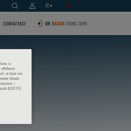
IT
CONTATTACI
ione, si
 effettuare
ari, in linea con
amente rilevate
estazione, i
iccando ACCETTO