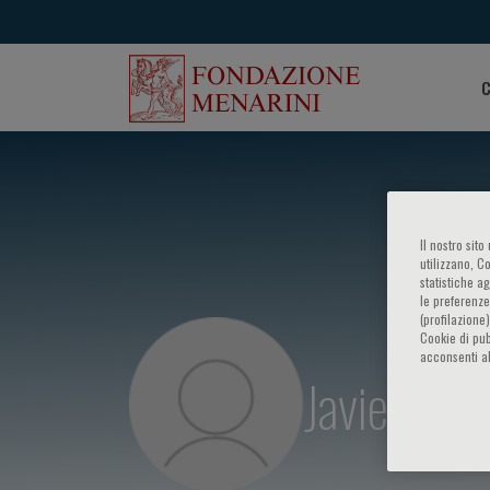
C
Il nostro sit
utilizzano, C
statistiche a
le preferenze
(profilazione
Cookie di pub
acconsenti al
Javier Goi