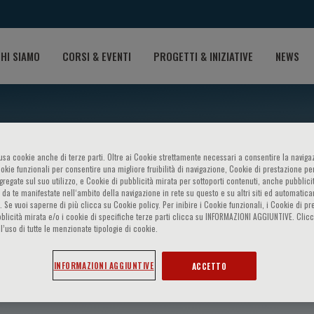
HI SIAMO
CORSI & EVENTI
PROGETTI & INIZIATIVE
NEWS
o usa cookie anche di terze parti. Oltre ai Cookie strettamente necessari a consentire la navigaz
ookie funzionali per consentire una migliore fruibilità di navigazione, Cookie di prestazione per
ggregate sul suo utilizzo, e Cookie di pubblicità mirata per sottoporti contenuti, anche pubblicit
 da te manifestate nell‘ambito della navigazione in rete su questo e su altri siti ed automatic
). Se vuoi saperne di più clicca su Cookie policy. Per inibire i Cookie funzionali, i Cookie di pr
blicità mirata e/o i cookie di specifiche terze parti clicca su INFORMAZIONI AGGIUNTIVE. Cl
l’uso di tutte le menzionate tipologie di cookie.
colea
INFORMAZIONI AGGIUNTIVE
ACCETTO