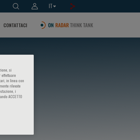
IT
CONTATTACI
ione, si
 effettuare
ari, in linea con
amente rilevate
estazione, i
iccando ACCETTO