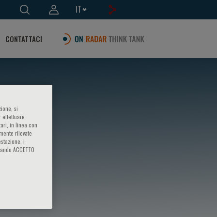
IT
CONTATTACI
ione, si
 effettuare
ari, in linea con
amente rilevate
estazione, i
iccando ACCETTO