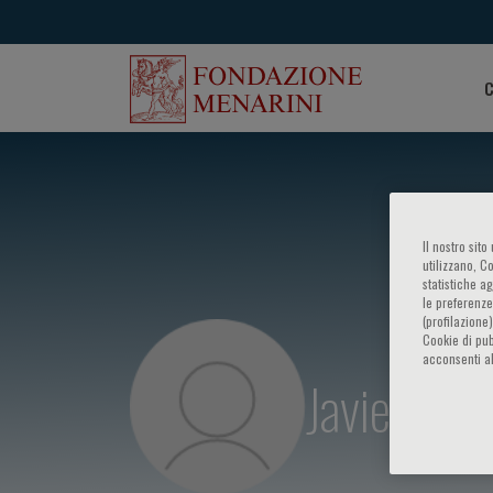
C
Il nostro sit
utilizzano, C
statistiche a
le preferenze
(profilazione
Cookie di pub
acconsenti al
Javier Die