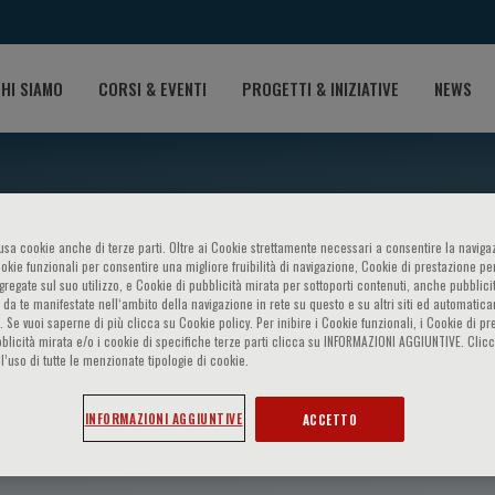
HI SIAMO
CORSI & EVENTI
PROGETTI & INIZIATIVE
NEWS
o usa cookie anche di terze parti. Oltre ai Cookie strettamente necessari a consentire la navigaz
ookie funzionali per consentire una migliore fruibilità di navigazione, Cookie di prestazione per
ggregate sul suo utilizzo, e Cookie di pubblicità mirata per sottoporti contenuti, anche pubblicit
 da te manifestate nell‘ambito della navigazione in rete su questo e su altri siti ed automatic
). Se vuoi saperne di più clicca su Cookie policy. Per inibire i Cookie funzionali, i Cookie di pr
blicità mirata e/o i cookie di specifiche terze parti clicca su INFORMAZIONI AGGIUNTIVE. Cl
l’uso di tutte le menzionate tipologie di cookie.
z
INFORMAZIONI AGGIUNTIVE
ACCETTO