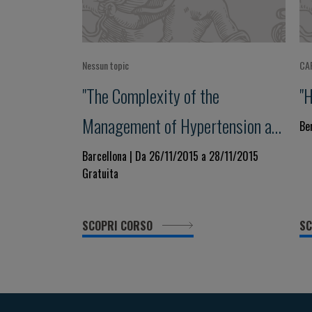
Nessun topic
CA
"The Complexity of the
"H
Management of Hypertension and
Be
its Comorbidities"
Barcellona | Da 26/11/2015 a 28/11/2015
Gratuita
SCOPRI CORSO
SC