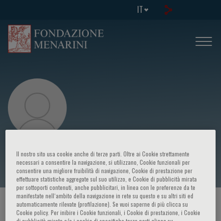
IT
Jana Plevkova
Il nostro sito usa cookie anche di terze parti. Oltre ai Cookie strettamente
necessari a consentire la navigazione, si utilizzano, Cookie funzionali per
consentire una migliore fruibilità di navigazione, Cookie di prestazione per
effettuare statistiche aggregate sul suo utilizzo, e Cookie di pubblicità mirata
per sottoporti contenuti, anche pubblicitari, in linea con le preferenze da te
manifestate nell‘ambito della navigazione in rete su questo e su altri siti ed
HOME PAGE
/
CORSI ED EVENTI
/
RELATORE
automaticamente rilevate (profilazione). Se vuoi saperne di più clicca su
Cookie policy. Per inibire i Cookie funzionali, i Cookie di prestazione, i Cookie
di pubblicità mirata e/o i cookie di specifiche terze parti clicca su