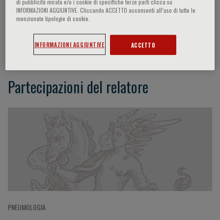
di pubblicità mirata e/o i cookie di specifiche terze parti clicca su
INFORMAZIONI AGGIUNTIVE. Cliccando ACCETTO acconsenti all’uso di tutte le
menzionate tipologie di cookie.
James D. Crapo
INFORMAZIONI AGGIUNTIVE
ACCETTO
Partecipazioni del relatore
PNEUMOLOGIA