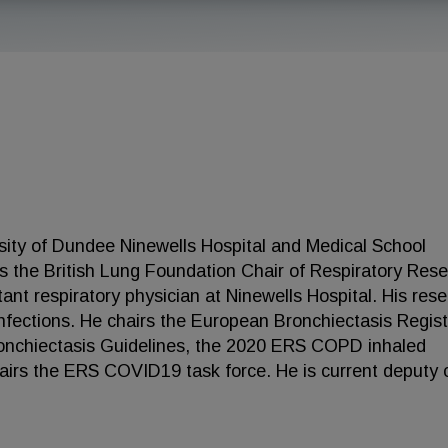
sity of Dundee Ninewells Hospital and Medical School
 the British Lung Foundation Chair of Respiratory Res
ant respiratory physician at Ninewells Hospital. His res
ng infections. He chairs the European Bronchiectasis Regist
nchiectasis Guidelines, the 2020 ERS COPD inhaled
hairs the ERS COVID19 task force. He is current deputy 