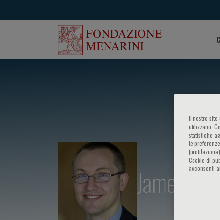
C
Il nostro sit
utilizzano, C
statistiche a
le preferenze
(profilazione
Cookie di pub
James Cha
acconsenti al