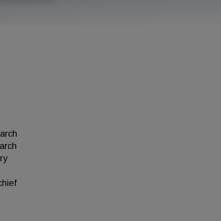
earch
earch
ry
chief