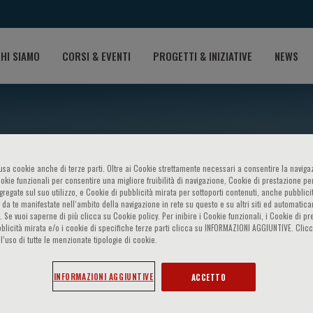
HI SIAMO
CORSI & EVENTI
PROGETTI & INIZIATIVE
NEWS
o usa cookie anche di terze parti. Oltre ai Cookie strettamente necessari a consentire la navigaz
ookie funzionali per consentire una migliore fruibilità di navigazione, Cookie di prestazione per
ggregate sul suo utilizzo, e Cookie di pubblicità mirata per sottoporti contenuti, anche pubblicit
 da te manifestate nell‘ambito della navigazione in rete su questo e su altri siti ed automatic
). Se vuoi saperne di più clicca su Cookie policy. Per inibire i Cookie funzionali, i Cookie di pr
blicità mirata e/o i cookie di specifiche terze parti clicca su INFORMAZIONI AGGIUNTIVE. Cl
lmers
l’uso di tutte le menzionate tipologie di cookie.
INFORMAZIONI AGGIUNTIVE
ACCETTO