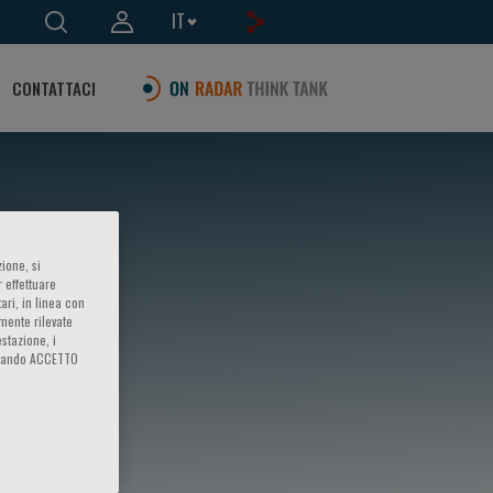
IT
CONTATTACI
ione, si
 effettuare
ari, in linea con
amente rilevate
estazione, i
iccando ACCETTO