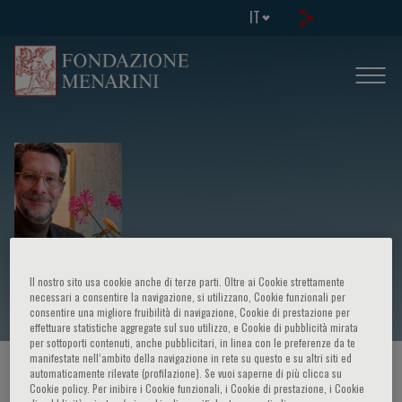
IT
Jacobus Retief Hoffman
Il nostro sito usa cookie anche di terze parti. Oltre ai Cookie strettamente
necessari a consentire la navigazione, si utilizzano, Cookie funzionali per
consentire una migliore fruibilità di navigazione, Cookie di prestazione per
effettuare statistiche aggregate sul suo utilizzo, e Cookie di pubblicità mirata
per sottoporti contenuti, anche pubblicitari, in linea con le preferenze da te
manifestate nell‘ambito della navigazione in rete su questo e su altri siti ed
HOME PAGE
/
CORSI ED EVENTI
/
RELATORE
automaticamente rilevate (profilazione). Se vuoi saperne di più clicca su
Cookie policy. Per inibire i Cookie funzionali, i Cookie di prestazione, i Cookie