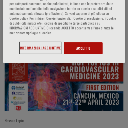
per sottoporti contenuti, anche pubblicitari, in linea con le preferenze da te
manifestate nell‘ambito della navigazione in rete su questo e su altri siti ed
automaticamente rilevate (profilazione). Se vuoi saperne di più clicca su
Cookie policy. Per inibire i Cookie funzionali, i Cookie di prestazione, i Cookie
J. L. Briseño De La Cruz
di pubblicità mirata e/o i cookie di specifiche terze parti clicca su
INFORMAZIONI AGGIUNTIVE. Cliccando ACCETTO acconsenti all’uso di tutte le
menzionate tipologie di cookie.
Partecipazioni del relatore
INFORMAZIONI AGGIUNTIVE
ACCETTO
Nessun topic