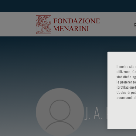
C
Il nostro sit
utilizzano, C
statistiche a
le preferenze
(profilazione
Cookie di pub
acconsenti al
J. A. Kisslo