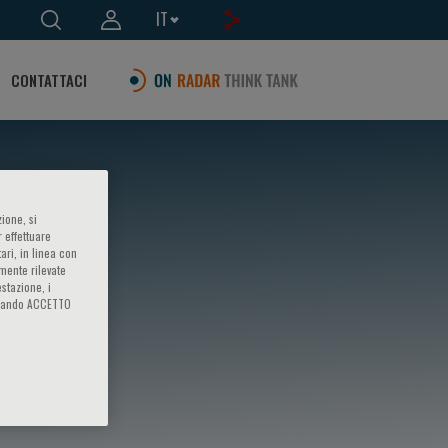
IT
CONTATTACI
ione, si
 effettuare
ari, in linea con
amente rilevate
estazione, i
iccando ACCETTO