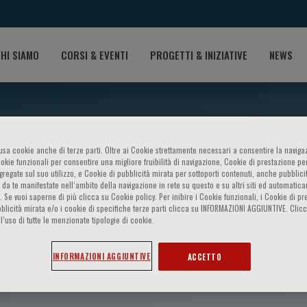
HI SIAMO
CORSI & EVENTI
PROGETTI & INIZIATIVE
NEWS
o usa cookie anche di terze parti. Oltre ai Cookie strettamente necessari a consentire la navigaz
ookie funzionali per consentire una migliore fruibilità di navigazione, Cookie di prestazione per
ggregate sul suo utilizzo, e Cookie di pubblicità mirata per sottoporti contenuti, anche pubblicit
 da te manifestate nell‘ambito della navigazione in rete su questo e su altri siti ed automatic
). Se vuoi saperne di più clicca su Cookie policy. Per inibire i Cookie funzionali, i Cookie di pr
blicità mirata e/o i cookie di specifiche terze parti clicca su INFORMAZIONI AGGIUNTIVE. Cl
l’uso di tutte le menzionate tipologie di cookie.
INFORMAZIONI AGGIUNTIVE
ACCETTO