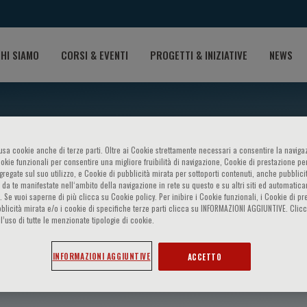
HI SIAMO
CORSI & EVENTI
PROGETTI & INIZIATIVE
NEWS
o usa cookie anche di terze parti. Oltre ai Cookie strettamente necessari a consentire la navigaz
ookie funzionali per consentire una migliore fruibilità di navigazione, Cookie di prestazione per
ggregate sul suo utilizzo, e Cookie di pubblicità mirata per sottoporti contenuti, anche pubblicit
 da te manifestate nell‘ambito della navigazione in rete su questo e su altri siti ed automatic
). Se vuoi saperne di più clicca su Cookie policy. Per inibire i Cookie funzionali, i Cookie di pr
blicità mirata e/o i cookie di specifiche terze parti clicca su INFORMAZIONI AGGIUNTIVE. Cl
l’uso di tutte le menzionate tipologie di cookie.
nzy
INFORMAZIONI AGGIUNTIVE
ACCETTO