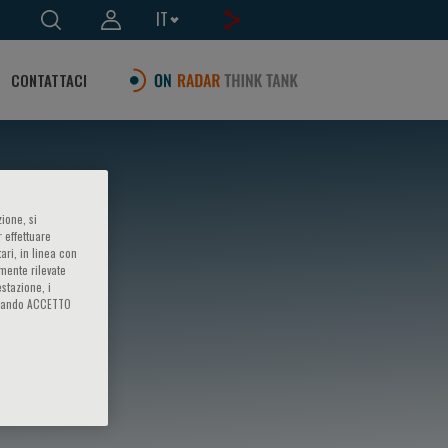
IT
CONTATTACI
ione, si
 effettuare
ari, in linea con
amente rilevate
estazione, i
iccando ACCETTO