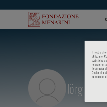
C
Il nostro sit
utilizzano, C
statistiche a
le preferenze
(profilazione
Cookie di pub
acconsenti al
Jörg Goro