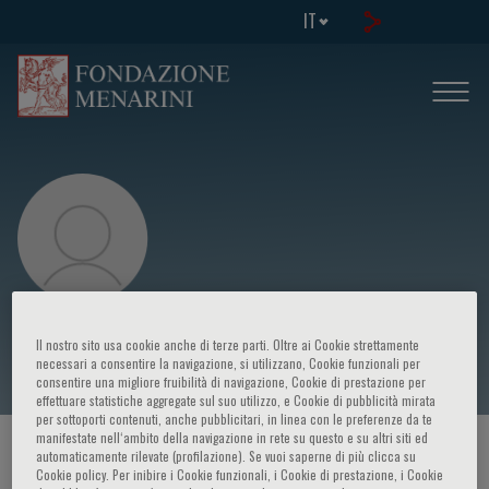
IT
Ivo Brosens
Il nostro sito usa cookie anche di terze parti. Oltre ai Cookie strettamente
necessari a consentire la navigazione, si utilizzano, Cookie funzionali per
consentire una migliore fruibilità di navigazione, Cookie di prestazione per
effettuare statistiche aggregate sul suo utilizzo, e Cookie di pubblicità mirata
per sottoporti contenuti, anche pubblicitari, in linea con le preferenze da te
manifestate nell‘ambito della navigazione in rete su questo e su altri siti ed
HOME PAGE
/
CORSI ED EVENTI
/
RELATORE
automaticamente rilevate (profilazione). Se vuoi saperne di più clicca su
Cookie policy. Per inibire i Cookie funzionali, i Cookie di prestazione, i Cookie