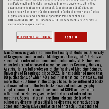
manifestate nell‘ambito della navigazione in rete su questo e su altri siti ed
automaticamente rilevate (profilazione). Se vuoi saperne di più clicca su
Cookie policy. Per inibire i Cookie funzionali, i Cookie di prestazione, i Cookie
di pubblicità mirata e/o i cookie di specifiche terze parti clicca su
Ivan Čekerevac
INFORMAZIONI AGGIUNTIVE. Cliccando ACCETTO acconsenti all’uso di tutte le
menzionate tipologie di cookie.
INFORMAZIONI AGGIUNTIVE
ACCETTO
Curriculum Vitae
Ivan Čekerevac graduated from the Faculty of Medicine, University
of Kragujevac and earned a phD degree at the age of 40. He is a
specialist in internal medicine and a pulmonologist. He has been
educated abroad on several occasions such as Germany, Hungary,
Austria. He is a full professor of the Faculty of Medicine Scinces,
University of Kragujevac
since 2022. He has published more than
80 publications, of which 40 cited in international databases, and
more than 200 times at the Scopus base. He co-authored 3 books
and main author of the two books Basics of echosonography,
chapter named Thoracic ultrasound and COPD and systemic
inflammation. He has given invited lectures at international
meetings. Special interest in asthma, chronic obstructive
pulmonary disease, interstitial lung diseases, obstructive sleep
apnea and non-invasive ventilation and thoracic ultrasound and