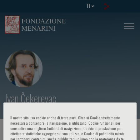
IT
Ivan Čekerevac
Il nostro sito usa cookie anche di terze parti. Oltre ai Cookie strettamente
necessari a consentire la navigazione, si utilizzano, Cookie funzionali per
consentire una migliore fruibilità di navigazione, Cookie di prestazione per
HOME PAGE
/
CORSI ED EVENTI
/
RELATORE
effettuare statistiche aggregate sul suo utilizzo, e Cookie di pubblicità mirata
per sottoporti contenuti, anche pubblicitari, in linea con le preferenze da te