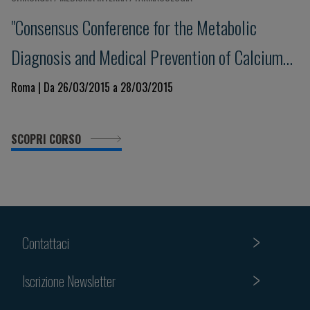
"Consensus Conference for the Metabolic
Diagnosis and Medical Prevention of Calcium
Nephrolitiasis and its Sistemic Manifestations"
Roma | Da 26/03/2015 a 28/03/2015
SCOPRI CORSO
Contattaci
Iscrizione Newsletter