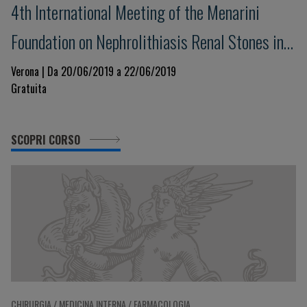
4th International Meeting of the Menarini
Foundation on Nephrolithiasis Renal Stones in
Practice: an advanced Course
Verona | Da 20/06/2019 a 22/06/2019
Gratuita
SCOPRI CORSO
CHIRURGIA / MEDICINA INTERNA / FARMACOLOGIA