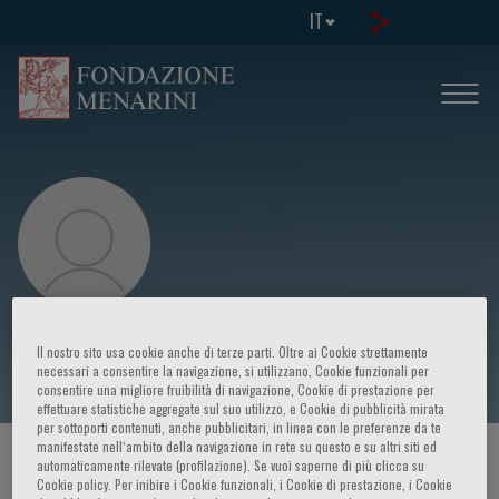
IT
Irene Pelloni
Il nostro sito usa cookie anche di terze parti. Oltre ai Cookie strettamente
necessari a consentire la navigazione, si utilizzano, Cookie funzionali per
consentire una migliore fruibilità di navigazione, Cookie di prestazione per
effettuare statistiche aggregate sul suo utilizzo, e Cookie di pubblicità mirata
per sottoporti contenuti, anche pubblicitari, in linea con le preferenze da te
manifestate nell‘ambito della navigazione in rete su questo e su altri siti ed
HOME PAGE
/
CORSI ED EVENTI
/
RELATORE
automaticamente rilevate (profilazione). Se vuoi saperne di più clicca su
Cookie policy. Per inibire i Cookie funzionali, i Cookie di prestazione, i Cookie