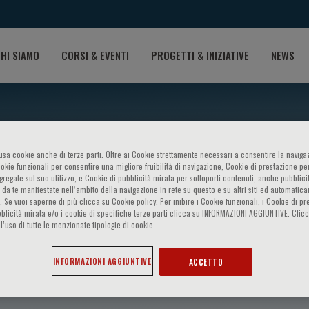
HI SIAMO
CORSI & EVENTI
PROGETTI & INIZIATIVE
NEWS
o usa cookie anche di terze parti. Oltre ai Cookie strettamente necessari a consentire la navigaz
ookie funzionali per consentire una migliore fruibilità di navigazione, Cookie di prestazione per
ggregate sul suo utilizzo, e Cookie di pubblicità mirata per sottoporti contenuti, anche pubblicit
 da te manifestate nell‘ambito della navigazione in rete su questo e su altri siti ed automatic
). Se vuoi saperne di più clicca su Cookie policy. Per inibire i Cookie funzionali, i Cookie di pr
blicità mirata e/o i cookie di specifiche terze parti clicca su INFORMAZIONI AGGIUNTIVE. Cl
l’uso di tutte le menzionate tipologie di cookie.
Alvarez
INFORMAZIONI AGGIUNTIVE
ACCETTO