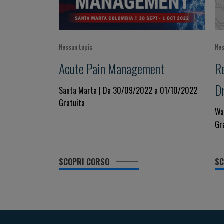
Nessun topic
Nes
Acute Pain Management
R
D
Santa Marta | Da 30/09/2022 a 01/10/2022
Gratuita
p
Wa
Gr
SCOPRI CORSO
SC