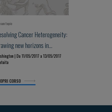
sun topic
esolving Cancer Heterogeneity:
rawing new horizons in
recision medicine
shington | Da 11/05/2017 a 13/05/2017
atuita
OPRI CORSO