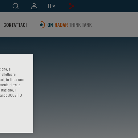
IT
CONTATTACI
ione, si
 effettuare
ari, in linea con
amente rilevate
estazione, i
iccando ACCETTO