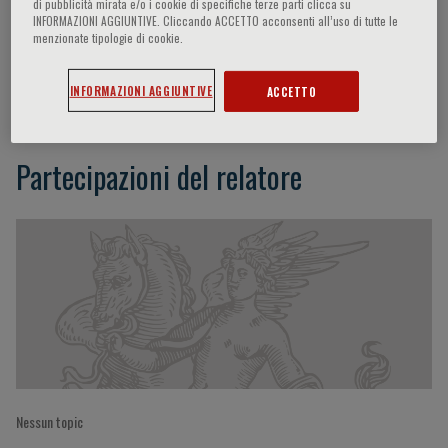
di pubblicità mirata e/o i cookie di specifiche terze parti clicca su
INFORMAZIONI AGGIUNTIVE. Cliccando ACCETTO acconsenti all’uso di tutte le
menzionate tipologie di cookie.
Harry TRIGOSSO
INFORMAZIONI AGGIUNTIVE
ACCETTO
Partecipazioni del relatore
Nessun topic