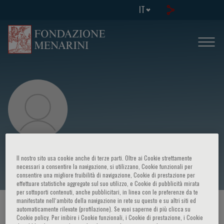
IT
Harry TRIGOSSO
Il nostro sito usa cookie anche di terze parti. Oltre ai Cookie strettamente
necessari a consentire la navigazione, si utilizzano, Cookie funzionali per
consentire una migliore fruibilità di navigazione, Cookie di prestazione per
effettuare statistiche aggregate sul suo utilizzo, e Cookie di pubblicità mirata
per sottoporti contenuti, anche pubblicitari, in linea con le preferenze da te
manifestate nell‘ambito della navigazione in rete su questo e su altri siti ed
HOME PAGE
/
CORSI ED EVENTI
/
RELATORE
automaticamente rilevate (profilazione). Se vuoi saperne di più clicca su
Cookie policy. Per inibire i Cookie funzionali, i Cookie di prestazione, i Cookie