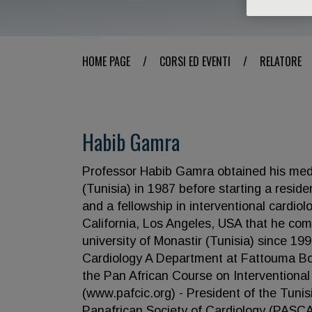
HOME PAGE
/
CORSI ED EVENTI
/
RELATORE
Habib Gamra
Professor Habib Gamra obtained his medi
(Tunisia) in 1987 before starting a resid
and a fellowship in interventional cardio
California, Los Angeles, USA that he comp
university of Monastir (Tunisia) since 199
Cardiology A Department at Fattouma Bour
the Pan African Course on Interventional
(www.pafcic.org) - President of the Tuni
Panafrican Society of Cardiology (PASCAR