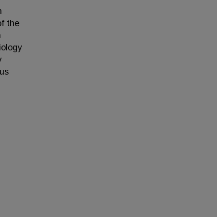
n
of the
n
iology
y
ous