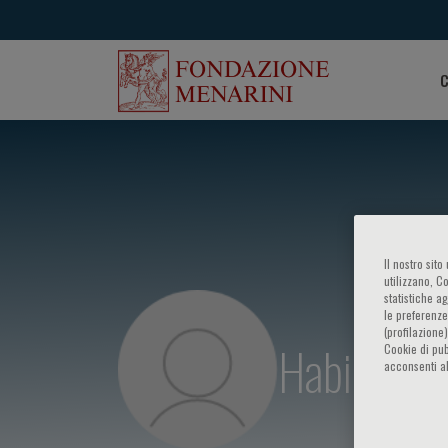
C
Il nostro sit
utilizzano, C
statistiche a
le preferenze
(profilazione
Habib Ga
Cookie di pub
acconsenti al