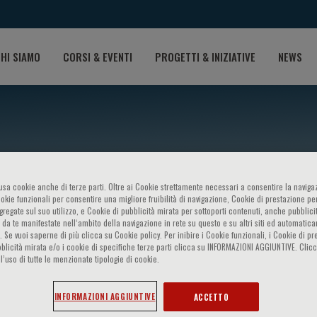
HI SIAMO
CORSI & EVENTI
PROGETTI & INIZIATIVE
NEWS
o usa cookie anche di terze parti. Oltre ai Cookie strettamente necessari a consentire la navigaz
ookie funzionali per consentire una migliore fruibilità di navigazione, Cookie di prestazione per
ggregate sul suo utilizzo, e Cookie di pubblicità mirata per sottoporti contenuti, anche pubblicit
 da te manifestate nell‘ambito della navigazione in rete su questo e su altri siti ed automatic
). Se vuoi saperne di più clicca su Cookie policy. Per inibire i Cookie funzionali, i Cookie di pr
mra
blicità mirata e/o i cookie di specifiche terze parti clicca su INFORMAZIONI AGGIUNTIVE. Cl
l’uso di tutte le menzionate tipologie di cookie.
INFORMAZIONI AGGIUNTIVE
ACCETTO