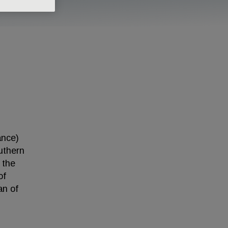
ance)
uthern
 the
of
an of