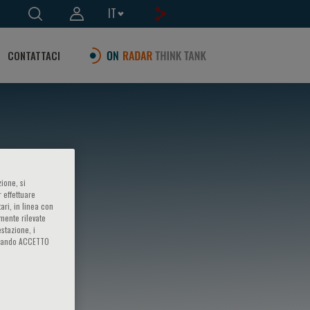
IT
CONTATTACI
ione, si
 effettuare
ari, in linea con
amente rilevate
estazione, i
iccando ACCETTO