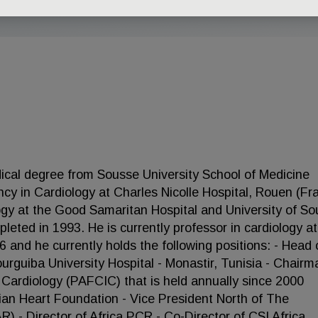
cal degree from Sousse University School of Medicine
ency in Cardiology at Charles Nicolle Hospital, Rouen (Fr
logy at the Good Samaritan Hospital and University of So
leted in 1993. He is currently professor in cardiology at
6 and he currently holds the following positions: - Head 
guiba University Hospital - Monastir, Tunisia - Chairm
 Cardiology (PAFCIC) that is held annually since 2000
sian Heart Foundation - Vice President North of The
) - Director of Africa PCR - Co-Director of CSI Africa