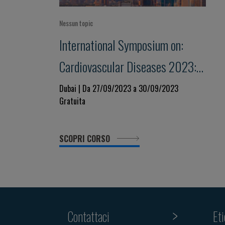
Nessun topic
International Symposium on:
Cardiovascular Diseases 2023:
state of the art
Dubai | Da 27/09/2023 a 30/09/2023
Gratuita
SCOPRI CORSO
Contattaci
Et